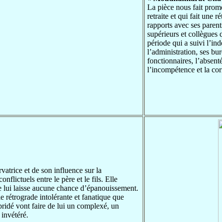
La pièce nous fait prom
retraite et qui fait une r
rapports avec ses parents
supérieurs et collègues q
période qui a suivi l’ind
l’administration, ses bur
fonctionnaires, l’absentéi
l’incompétence et la cor
rvatrice et de son influence sur la
nflictuels entre le père et le fils. Elle
ne lui laisse aucune chance d’épanouissement.
le rétrograde intolérante et fanatique que
bridé vont faire de lui un complexé, un
 invétéré.