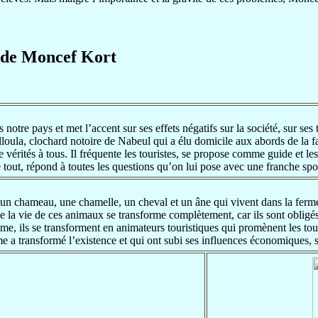
s de Moncef Kort
notre pays et met l’accent sur ses effets négatifs sur la société, sur se
loula, clochard notoire de Nabeul qui a élu domicile aux abords de la 
e vérités à tous. Il fréquente les touristes, se propose comme guide et les
tout, répond à toutes les questions qu’on lui pose avec une franche spon
 un chameau, une chamelle, un cheval et un âne qui vivent dans la ferme 
ue la vie de ces animaux se transforme complètement, car ils sont obligés 
me, ils se transforment en animateurs touristiques qui promènent les touri
a transformé l’existence et qui ont subi ses influences économiques, so