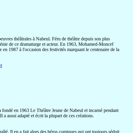
euvres théâtrales à Nabeul. Féru de théâtre depuis son plus
 le génie de ce dramaturge et acteur. En 1963, Mohamed-Moncef
 en 1987 à l'occasion des festivités marquant le centenaire de la
t
Il a fondé en 1963 Le Théâtre Jeune de Nabeul et incarné pendant
a aussi adapté et écrit la plupart de ces créations.
îté. Il en a fait alors des héros comiques qui ont toujours séduit