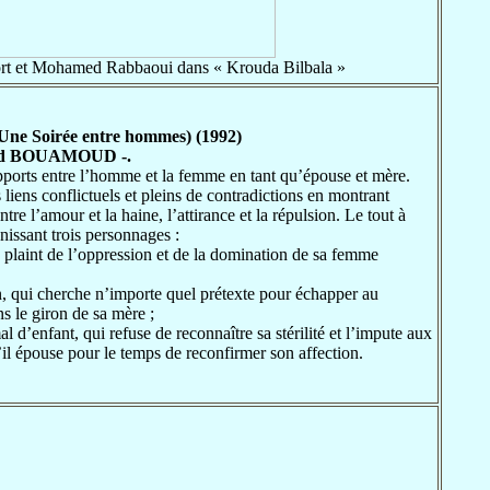
t et Mohamed Rabbaoui dans « Krouda Bilbala »
 (Une Soirée entre hommes) (1992)
med BOUAMOUD -.
apports entre l’homme et la femme en tant qu’épouse et mère.
s liens conflictuels et pleins de contradictions en montrant
re l’amour et la haine, l’attirance et la répulsion. Le tout à
nissant trois personnages :
e plaint de l’oppression et de la domination de sa femme
n, qui cherche n’importe quel prétexte pour échapper au
s le giron de sa mère ;
l d’enfant, qui refuse de reconnaître sa stérilité et l’impute aux
 épouse pour le temps de reconfirmer son affection.