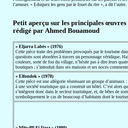
l’amuser. « Eduquez les gens par le fouet du rire », a dit l’autre.
Petit aperçu sur les principales œuvre
rédigé par Ahmed Bouamoud
« Eljarra Labès » (1976)
Cette pièce traite des problèmes provoqués par le tourisme dans 
questions sont abordées à travers un personnage véridique, Hal
couleurs, sorte de fou du village, n’hésite pas à dire leurs quatr
boutiques ; s’introduit dans ses maisons et ses noces commente 
« Elfondok » (1978)
Cette pièce est une allégorie réunissant un groupe d’animaux :
à une société touristique qui a construit un hôtel. C’est alors q
s’intègrent donc dans le secteur touristique, et, de bêtes de som
symboliquement le cas de beaucoup d’habitants dont le tourisme 
« Mitwiffi Fi Ijaza » (1980)