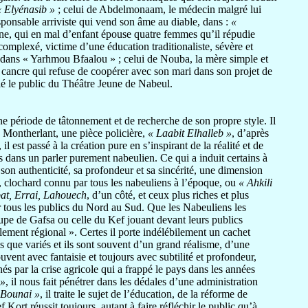
« Elyénasib »
; celui de Abdelmonaam, le médecin malgré lui
sponsable arriviste qui vend son âme au diable, dans :
«
ne, qui en mal d’enfant épouse quatre femmes qu’il répudie
complexé, victime d’une éducation traditionaliste, sévère et
re, dans « Yarhmou Bfaalou » ; celui de Nouba, la mère simple et
t cancre qui refuse de coopérer avec son mari dans son projet de
alé le public du Théâtre Jeune de Nabeul.
ne période de tâtonnement et de recherche de son propre style. Il
s Montherlant, une pièce policière,
« Laabit Elhalleb »
, d’après
 il est passé à la création pure en s’inspirant de la réalité et de
s dans un parler purement nabeulien. Ce qui a induit certains à
 son authenticité, sa profondeur et sa sincérité, une dimension
la, clochard connu par tous les nabeuliens à l’époque, ou
« Ahkili
at, Errai, Lahouech
, d’un côté, et ceux plus riches et plus
r tous les publics du Nord au Sud. Que les Nabeuliens les
troupe de Gafsa ou celle du Kef jouant devant leurs publics
lement régional ». Certes il porte indélébilement un cachet
hes que variés et ils sont souvent d’un grand réalisme, d’une
uvent avec fantaisie et toujours avec subtilité et profondeur,
és par la crise agricole qui a frappé le pays dans les années
»
, il nous fait pénétrer dans les dédales d’une administration
 Bounai »
, il traite le sujet de l’éducation, de la réforme de
Kort réussit toujours, autant à faire réfléchir le public qu’à