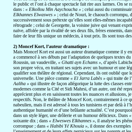
le public et l’ont à chaque spectacle fait rire aux larmes. On 
dans :
« Elkollou Min Aaychoucha »
; celui aussi du commissair
Elkhannes Elwaswes »
; celui de Nouri, le chaouch corrompu, 
successivement sous prétexte qu’elles sont elles-mêmes incapable
rétrograde ; celui de Georgette, la voisine juive qui venant expr
naïve, affolée par la rivalité de ses deux fils, frères ennemis, dan
faire de leur fils unique un médecin, à tout prix. Ils sont tous
2) Moncef Kort, l’auteur dramatique :
Mais Moncef Kort est aussi un auteur dramatique comme il y en a p
a commencé à ses débuts par l’adaptation de quelques textes du r
Roussin, un vaudeville,
« Ghatti ayn Echams »
, d’après Labich
son propre vécu, en traitant ses sujets avec un humour et une lég
qualifier son théâtre de régional. Cependant, ils ont oublié que l
universelle. Une pièce comme
« El Jarra Labès »
qui traite de 
Aaliha »
qui illustre de façon allégorique la lutte des classes e
modernes comme la Cité et Sidi Mahrsi, d’un autre, ont été repré
apprécient plus et en saisissent toutes les nuances et allusions, j
respectifs. Non, le théâtre de Moncef Kort, contrairement à ce qu
nabeulien, mais il est adressé à tous les tunisiens et par delà à 
authentique humanité et d’une brûlante actualité. C’est pourquoi i
dans un style léger, une drôlerie et un humour délicieux. Dans
« 
soixante dix ; dans
« Elweswes Elkhannes »
, il analyse les phé
corrompue ; dans
« Habibi Yé Khouia »
, il donne des exemples 
l’enseignement et de leurs effets pernicieux sur les parents et le