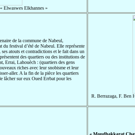
 Elwaswes Elkhannes »
ntenaire de la commune de Nabeul,
t du festival d’été de Nabeul. Elle représente
 ses atouts et contradictions et le fait dans un
présentent des quartiers ou des institutions de
rbat, Errai, Lahouèch : (quartiers des gens
nouveaux riches avec leur snobisme et leur
ser-aller. A la fin de la pièce les quartiers
de lâcher sur eux Oued Errbat pour les
R. Berrazaga, F. Ben H
« Moudhakkarat Chaw