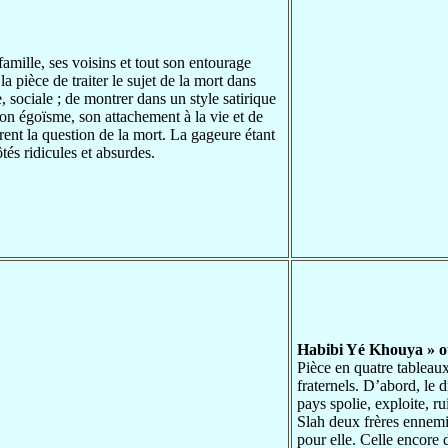
famille, ses voisins et tout son entourage
a pièce de traiter le sujet de la mort dans
sociale ; de montrer dans un style satirique
n égoïsme, son attachement à la vie et de
urent la question de la mort. La gageure étant
tés ridicules et absurdes.
Habibi Yé Khouya » ou
Pièce en quatre tableau
fraternels. D’abord, le d
pays spolie, exploite, ru
Slah deux frères ennemi
pour elle. Celle encore