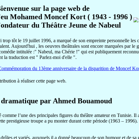
ienvenue sur la page web de
eu Mohamed Moncef Kort ( 1943 - 1996 )
ondateur du Théâtre Jeune de Nabeul
rop tôt le 19 juillet 1996, a marqué de son empreinte personnelle les o
 talent. Aujourd'hui , les oeuvres theâtrales sont encore marquées par
 comédie intitulée :" Nabeul, ma Chérie !" qui est publiquement reconnue
t la traduction est " Parlez-moi d'elle ".
Commémoration du 13ème anniversaire de la disparition de Moncef Kor
ribution à réaliser cette page web.
ur dramatique par Ahmed Bouamoud
éré comme l’une des principales figures du théâtre amateur en Tunisie. 
e prestigieuse troupe a pu monter durant cette période (1963 – 1996). Il 
drôles et variés, auxquels il a donné beaucoup de son humour et de sa ga