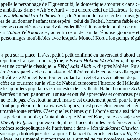
se rappelle le personnage de Elguennoubi, le domestique amoureux dans :
e ambitieux dans : « Ah Yé Aarfi » ; ou encore celui de Elaatrous, le re
dans
« Moudhakkarat Chawich »
; de Aammou le mari stérile et misogy
s de lui donner l’enfant tant espéré ; celui de Fadhel, homme faible et 
imer ses condoléances à sa rivale endeuillée fait mourir le public de ri
s
« Habibi Yé Khouya »
; ou enfin celui de Jamila l’épouse ignorante e
 des personnages inoubliables avec lesquels Moncef Kort a longtemps rég
eu sur la place. Il s’est petit à petit confirmé en traversant d’abord u
épertoire français : une tragédie,
« Bayna Hobbin Wa Hokm »
, d’aprè
e et une comédie classique,
« Elfraj Aala Allah »
, d’après Molière. Puis,
èreté sans pareils et en choisissant délibérément de rédiger ses dialogue
e théâtre de Moncef Kort tout en collant au réel et au vécu atteint de par
l’effet du tourisme sur la ville de Nabeul et raconte l’histoire de Hallou
ntre les quartiers populaires et modestes de la ville de Nabeul comme
Errb
sentées un peu partout en Tunisie et ont été appréciées et comprises pa
e ne le nie pas, c’est tout naturel, mais c’est exactement pareil pour la 
’ont pu prétendre de mauvaises langues, n’est pas « étroitement et stéri
l’humanité toute entière. C’est que les thèmes qu’il aborde sont aussi ric
ls parlent au public, d’autant plus que Moncef Kort, traite ces sujets so
Mitwiffi Fi Ijaza »
par exemple, il met l’accent sur les problèmes entraîn
nomènes sociopolitiques de l’arrivisme ; dans
«
Moudhakkarat Chawich 
socio-psychologiques des rapports filiaux et fraternels, et dans
« Kif Yé
s élèves. Mais malgré l’importance et la gravité de ces problèmes, Moncef 