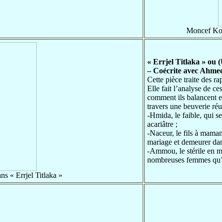
Moncef Kor
« Errjel Titlaka » ou
– Coécrite avec Ah
Cette pièce traite des r
Elle fait l’analyse de ce
comment ils balancent ent
travers une beuverie réu
-Hmida, le faible, qui s
acariâtre ;
-Naceur, le fils à mama
mariage et demeurer dan
-Ammou, le stérile en ma
nombreuses femmes qu’il
 « Errjel Titlaka »