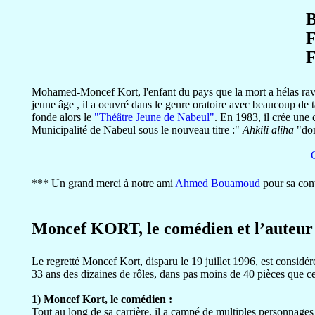
B
F
F
Mohamed-Moncef Kort, l'enfant du pays que la mort a hélas ravi t
jeune âge , il a oeuvré dans le genre oratoire avec beaucoup de
fonde alors le
"Théâtre Jeune de Nabeul"
. En 1983, il crée une
Municipalité de Nabeul sous le nouveau titre :"
Ahkili aliha
"don
*** Un grand merci à notre ami
Ahmed Bouamoud
pour sa cont
Moncef KORT, le comédien et l’aute
Le regretté Moncef Kort, disparu le 19 juillet 1996, est consid
33 ans des dizaines de rôles, dans pas moins de 40 pièces que cett
1) Moncef Kort, le comédien :
Tout au long de sa carrière, il a campé de multiples personnages 