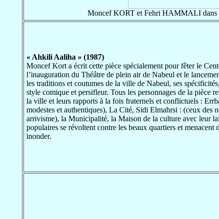
Moncef KORT et Fehri HAMMALI dans «
« Ahkili Aaliha » (1987)
Moncef Kort a écrit cette pièce spécialement pour fêter le Ce
l’inauguration du Théâtre de plein air de Nabeul et le lancemen
les traditions et coutumes de la ville de Nabeul, ses spécificités,
style comique et persifleur. Tous les personnages de la pièce re
la ville et leurs rapports à la fois fraternels et conflictuels : Er
modestes et authentiques), La Cité, Sidi Elmahrsi : (ceux des 
arrivisme), la Municipalité, la Maison de la culture avec leur lais
populaires se révoltent contre les beaux quartiers et menacent 
inonder.